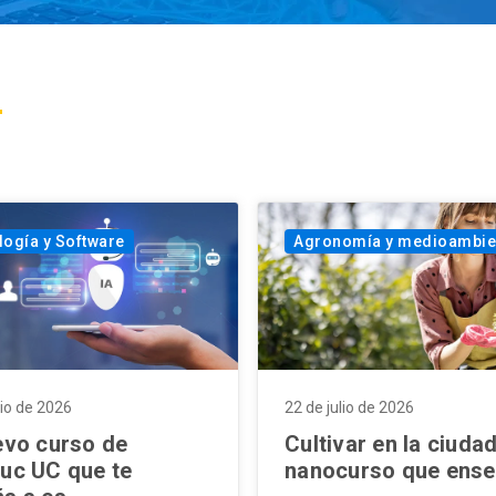
logía y Software
Agronomía y medioambie
lio de 2026
22 de julio de 2026
evo curso de
Cultivar en la ciudad
uc UC que te
nanocurso que enseñ