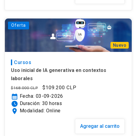
Oferta
Nuevo
Cursos
Uso inicial de IA generativa en contextos
laborales
Precio
Precio
$109.200 CLP
$168.000 CLP
habitual
de
calendar_month
Fecha: 03-09-2026
oferta
watch_later
Duración: 30 horas
location_on
Modalidad: Online
Agregar al carrito