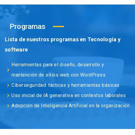
Programas
Lista de nuestros programas en Tecnología y
software
Herramientas para el diseño, desarrollo y
keyboard_arrow_right
mantención de sitios web con WordPress
keyboard_arrow_right
Ciberseguridad: tácticas y herramientas básicas
keyboard_arrow_right
Uso inicial de IA generativa en contextos laborales
keyboard_arrow_right
Adopción de Inteligencia Artificial en la organización