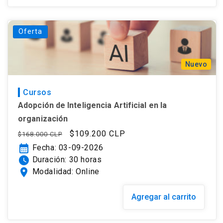
Oferta
Nuevo
Cursos
Adopción de Inteligencia Artificial en la
organización
Precio
Precio
$109.200 CLP
$168.000 CLP
habitual
de
calendar_month
Fecha: 03-09-2026
oferta
watch_later
Duración: 30 horas
location_on
Modalidad: Online
Agregar al carrito