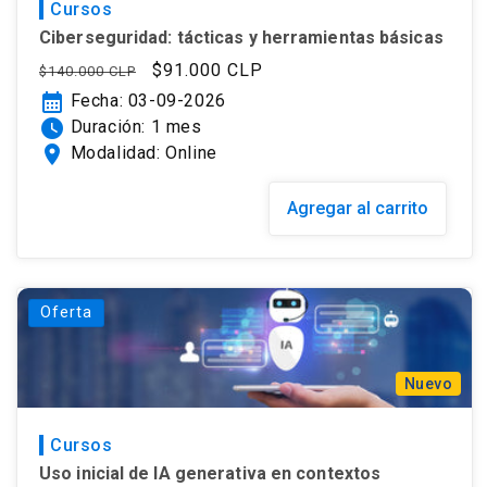
Cursos
Ciberseguridad: tácticas y herramientas básicas
Precio
Precio
$91.000 CLP
$140.000 CLP
habitual
de
calendar_month
Fecha: 03-09-2026
oferta
watch_later
Duración: 1 mes
location_on
Modalidad: Online
Agregar al carrito
Oferta
Nuevo
Cursos
Uso inicial de IA generativa en contextos