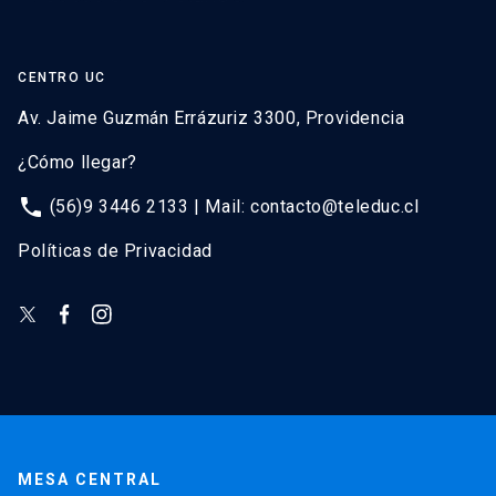
CENTRO UC
Av. Jaime Guzmán Errázuriz 3300, Providencia
¿Cómo llegar?
phone
(56)9 3446 2133 | Mail:
contacto@teleduc.cl
Políticas de Privacidad
MESA CENTRAL