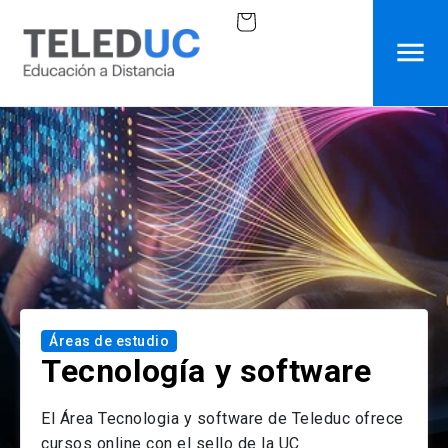
Ir
Carrito
directamente
al
contenido
Áreas de estudio
Tecnología y software
El Área Tecnologia y software de Teleduc ofrece
cursos online con el sello de la UC