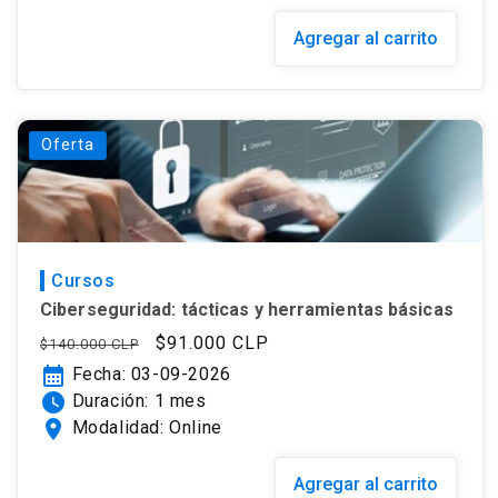
Agregar al carrito
Oferta
Cursos
Ciberseguridad: tácticas y herramientas básicas
Precio
Precio
$91.000 CLP
$140.000 CLP
habitual
de
calendar_month
Fecha: 03-09-2026
oferta
watch_later
Duración: 1 mes
location_on
Modalidad: Online
Agregar al carrito