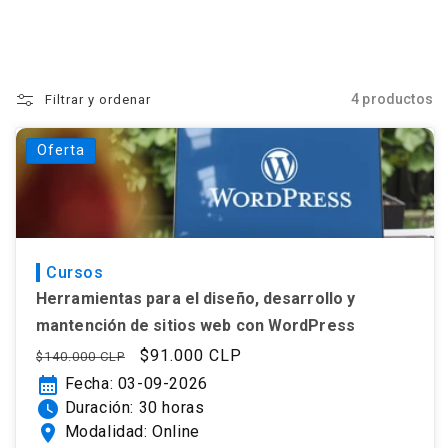
4 productos
Filtrar y ordenar
Oferta
Cursos
Herramientas para el diseño, desarrollo y
mantención de sitios web con WordPress
Precio
Precio
$91.000 CLP
$140.000 CLP
habitual
de
calendar_month
Fecha: 03-09-2026
oferta
watch_later
Duración: 30 horas
location_on
Modalidad: Online