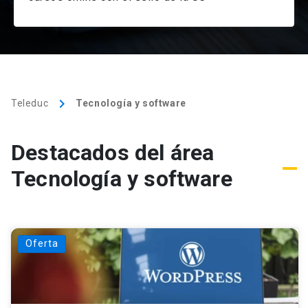
keyboard_arrow_right
Teleduc
Tecnología y software
Destacados del área
Tecnología y software
Cursos para ti
Oferta