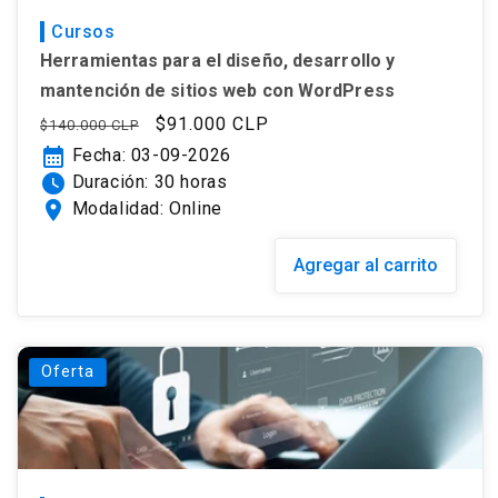
Cursos
Herramientas para el diseño, desarrollo y
mantención de sitios web con WordPress
Precio
Precio
$91.000 CLP
$140.000 CLP
habitual
de
calendar_month
Fecha: 03-09-2026
oferta
watch_later
Duración: 30 horas
location_on
Modalidad: Online
Agregar al carrito
Oferta