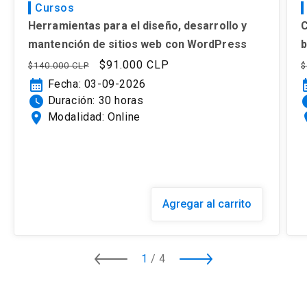
Cursos
Herramientas para el diseño, desarrollo y
C
mantención de sitios web con WordPress
b
Precio
Precio
$91.000 CLP
P
$140.000 CLP
$
habitual
de
h
calendar_month
calen
Fecha: 03-09-2026
oferta
watch_later
watc
Duración: 30 horas
location_on
loca
Modalidad: Online
Agregar al carrito
1
/
4