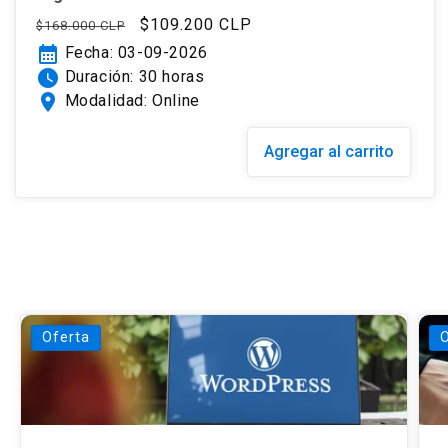
Precio
Precio
$109.200 CLP
$168.000 CLP
habitual
de
calendar_month
Fecha: 03-09-2026
oferta
watch_later
Duración: 30 horas
location_on
Modalidad: Online
Agregar al carrito
Oferta
O