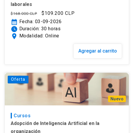
laborales
Precio
Precio
$109.200 CLP
$168.000 CLP
habitual
de
calendar_month
Fecha: 03-09-2026
oferta
watch_later
Duración: 30 horas
location_on
Modalidad: Online
Agregar al carrito
Oferta
Nuevo
Cursos
Adopción de Inteligencia Artificial en la
organización