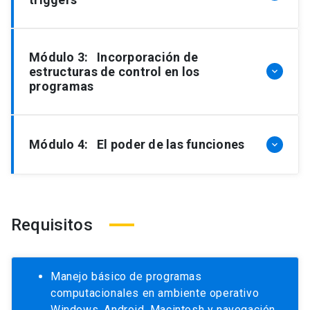
Módulo 3: Incorporación de
estructuras de control en los
keyboard_arrow_down
programas
Módulo 4: El poder de las funciones
keyboard_arrow_down
Requisitos
Manejo básico de programas
computacionales en ambiente operativo
Windows, Android, Macintosh y navegación