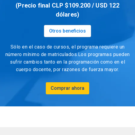
(Precio final CLP $109.200 / USD 122
dólares)
Otros beneficios
Sólo en el caso de cursos, el programa requiere un
número mínimo de matriculados.Los programas pueden
sufrir cambios tanto en la programación como en el
cuerpo docente, por razones de fuerza mayor.
Comprar ahora